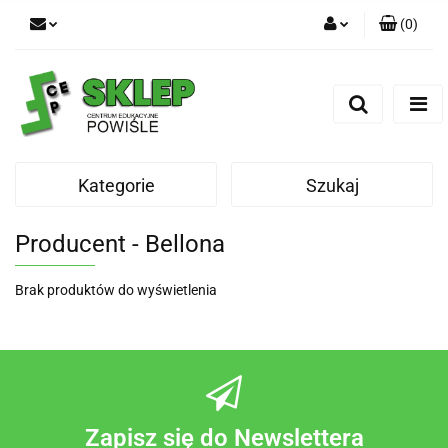
(
0
)
Zaloguj się
Zarejestruj się
Dodaj zgłoszenie
Kategorie
Szukaj
Producent - Bellona
Brak produktów do wyświetlenia
Zapisz się do Newslettera