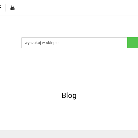
Bestsellery
Oferty turystyczne
Promocje
Blog
urystyczne
Promocje
Blog
Linki do filmów
Blog