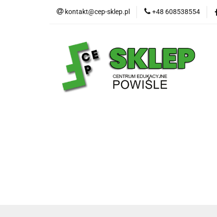
kontakt@cep-sklep.pl
+48 608538554
Nasze produkty
Nasze produkty
Bestsellery
Oferty t