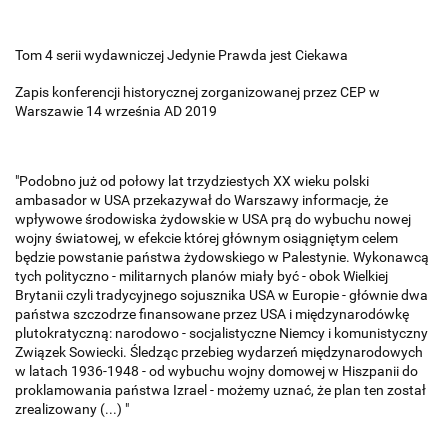
Tom 4 serii wydawniczej Jedynie Prawda jest Ciekawa
Zapis konferencji historycznej zorganizowanej przez CEP w
Warszawie 14 września AD 2019
"Podobno już od połowy lat trzydziestych XX wieku polski
ambasador w USA przekazywał do Warszawy informacje, że
wpływowe środowiska żydowskie w USA prą do wybuchu nowej
wojny światowej, w efekcie której głównym osiągniętym celem
będzie powstanie państwa żydowskiego w Palestynie. Wykonawcą
tych polityczno - militarnych planów miały być - obok Wielkiej
Brytanii czyli tradycyjnego sojusznika USA w Europie - głównie dwa
państwa szczodrze finansowane przez USA i międzynarodówkę
plutokratyczną: narodowo - socjalistyczne Niemcy i komunistyczny
Związek Sowiecki. Śledząc przebieg wydarzeń międzynarodowych
w latach 1936-1948 - od wybuchu wojny domowej w Hiszpanii do
proklamowania państwa Izrael - możemy uznać, że plan ten został
zrealizowany (...) "