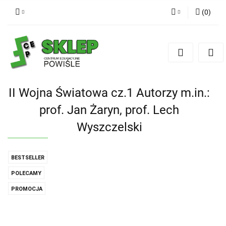
(
0
)
Zaloguj się
Zarejestruj się
Dodaj zgłoszenie
II Wojna Światowa cz.1 Autorzy m.in.:
prof. Jan Żaryn, prof. Lech
Wyszczelski
BESTSELLER
POLECAMY
PROMOCJA