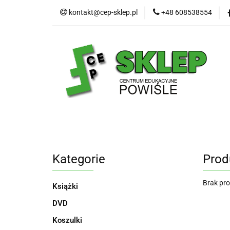
kontakt@cep-sklep.pl
+48 608538554
Nasze produkty
Nasze produkty
Bestsellery
Oferty t
Kategorie
Prod
Brak pr
Książki
DVD
Koszulki