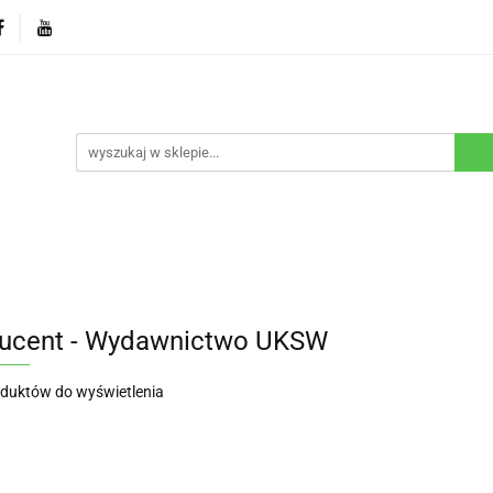
Bestsellery
Oferty turystyczne
Promocje
Blog
urystyczne
Promocje
Blog
Linki do filmów
ucent - Wydawnictwo UKSW
oduktów do wyświetlenia