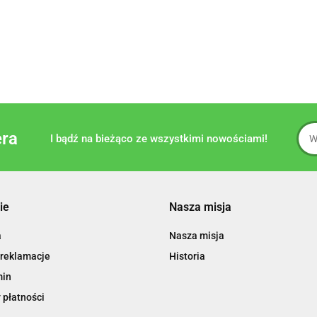
era
I bądź na bieżąco ze wszystkimi nowościami!
ie
Nasza misja
a
Nasza misja
 reklamacje
Historia
min
 płatności