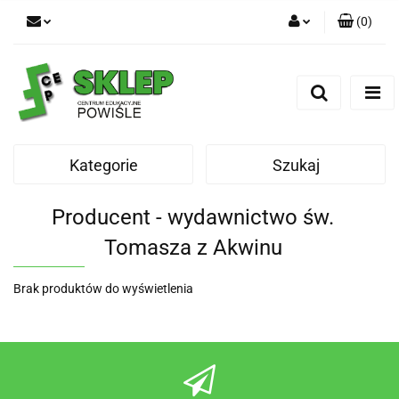
(
0
)
Zaloguj się
Zarejestruj się
Dodaj zgłoszenie
Kategorie
Szukaj
Producent - wydawnictwo św.
Tomasza z Akwinu
Brak produktów do wyświetlenia